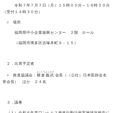
令和７年７月７日（月）１５時００分～１６時３０分
（受付１４時３０分）
○ 場所
福岡県中小企業振興センター ２階 ホール
（福岡市博多区吉塚本町９－１５）
２．出席予定者
よこくら
よしたけ
○ 推進協議会：
横倉
義武
会長（（公社）日本医師会名
誉会長） ほか ２４名
３．議事
（１）令和６年度ワンヘルス推進行動計画実施状況報告に