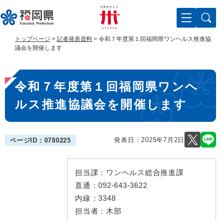
ペ
メ
ー
ニ
ジ
ュ
の
ー
トップページ
>
記者発表資料
>
令和７年度第１回福岡県ワンヘルス推進協
先
を
議会を開催します
頭
飛
で
ば
本
す
し
令和７年度第１回福岡県ワンヘ
。
て
文
本
ルス推進協議会を開催します
文
へ
発表日：
2025年7月2日
ページID：0780225
担当課：
ワンヘルス総合推進課
直通：
092-643-3622
内線：
3348
担当者：
木部