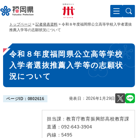
ペ
メ
ー
ニ
ジ
ュ
の
ー
トップページ
>
記者発表資料
>
令和８年度福岡県公立高等学校入学者選抜
先
を
推薦入学等の志願状況について
頭
飛
で
ば
本
す
し
令和８年度福岡県公立高等学校
。
て
文
本
入学者選抜推薦入学等の志願状
文
へ
況について
発表日：
2026年1月29日
ページID：0802616
担当課：
教育庁教育振興部高校教育課
直通：
092-643-3904
内線：
5495