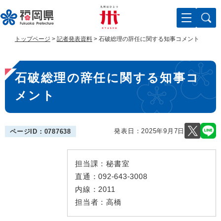
ペ
メ
ー
ニ
ジ
ュ
の
ー
トップページ
>
記者発表資料
>
石破総理の辞任に関する知事コメント
先
を
頭
飛
本
で
ば
石破総理の辞任に関する知事コ
す
し
文
。
て
メント
本
文
へ
発表日：
2025年9月7日
ページID：0787638
担当課：
秘書室
直通：
092-643-3008
内線：
2011
担当者：
高橋