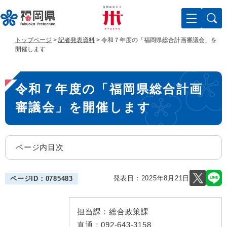
ペ
メ
ー
ニ
ジ
ュ
の
ー
トップページ
>
記者発表資料
>
令和７年度の「福岡県総合計画審議会」を
先
を
開催します
頭
飛
で
ば
本
す
し
令和７年度の「福岡県総合計画
。
て
文
本
審議会」を開催します
文
へ
ページ内目次
発表日：
2025年8月21日
ページID：0785483
担当課：
総合政策課
直通：
092-643-3158