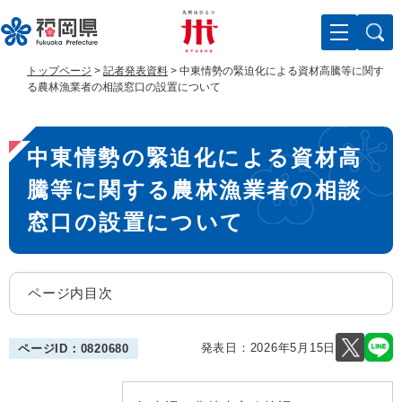
ペ
メ
ー
ニ
ジ
ュ
の
ー
トップページ
>
記者発表資料
>
中東情勢の緊迫化による資材高騰等に関す
先
を
る農林漁業者の相談窓口の設置について
頭
飛
で
ば
本
す
し
中東情勢の緊迫化による資材高
。
て
文
本
騰等に関する農林漁業者の相談
文
へ
窓口の設置について
ページ内目次
発表日：
2026年5月15日
ページID：0820680