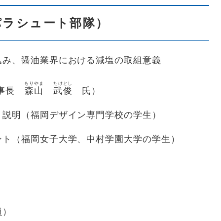
パラシュート部隊）
み、醤油業界における減塩の取組意義
）
もりやま
たけ
とし
理事長
森山
武
俊
氏）
説明（福岡デザイン専門学校の学生）
ト（福岡女子大学、中村学園大学の学生）
員）