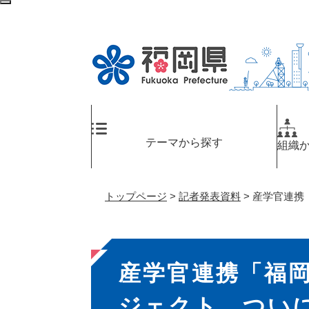
ペ
メ
検
ー
ニ
索
ジ
ュ
エ
の
ー
リ
先
を
ア
頭
飛
へ
で
ば
す
し
。
て
テーマから探す
組織
本
文
へ
トップページ
>
記者発表資料
>
産学官連携
本
産学官連携「福
文
ジェクト つい