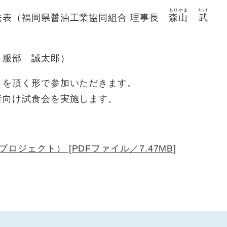
もりやま
たけ
表（福岡県醤油工業協同組合 理事長
森山
武
服部 誠太郎）
頂く形で参加いただきます。
向け試食会を実施します。
ジェクト） [PDFファイル／7.47MB]