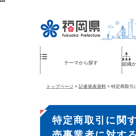
ペ
メ
検
ー
ニ
索
ジ
ュ
エ
の
ー
リ
先
を
ア
頭
飛
へ
で
ば
す
し
。
て
テーマから探す
組織
本
文
へ
トップページ
>
記者発表資料
>
特定商取引
本
特定商取引に関
文
売事業者に対す