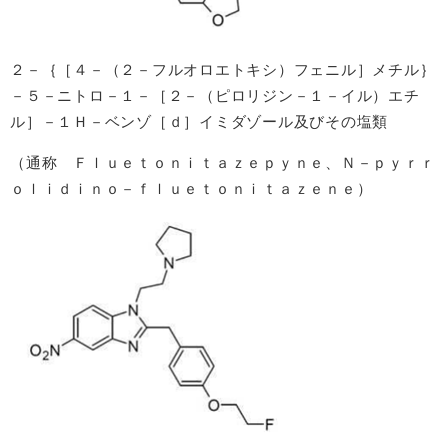
２－｛［４－（２－フルオロエトキシ）フェニル］メチル｝
－５－ニトロ－１－［２－（ピロリジン－１－イル）エチ
ル］－１Ｈ－ベンゾ［ｄ］イミダゾール及びその塩類
（通称 Ｆｌｕｅｔｏｎｉｔａｚｅｐｙｎｅ、Ｎ－ｐｙｒｒ
ｏｌｉｄｉｎｏ－ｆｌｕｅｔｏｎｉｔａｚｅｎｅ）