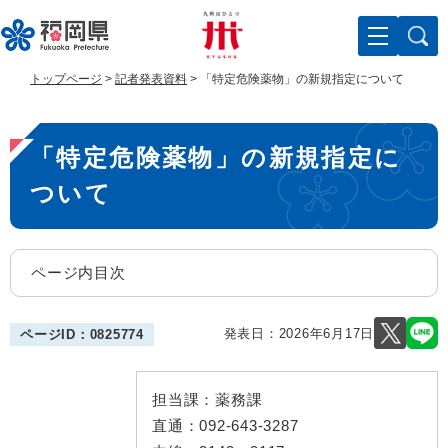
ペ
メ
ー
ニ
ジ
ュ
の
ー
トップページ
>
記者発表資料
>
「特定危険薬物」の新規指定について
先
を
頭
飛
本
で
ば
「特定危険薬物」の新規指定に
す
し
文
。
て
ついて
本
文
へ
ページ内目次
発表日：
2026年6月17日
ページID：0825774
担当課：
薬務課
直通：
092-643-3287