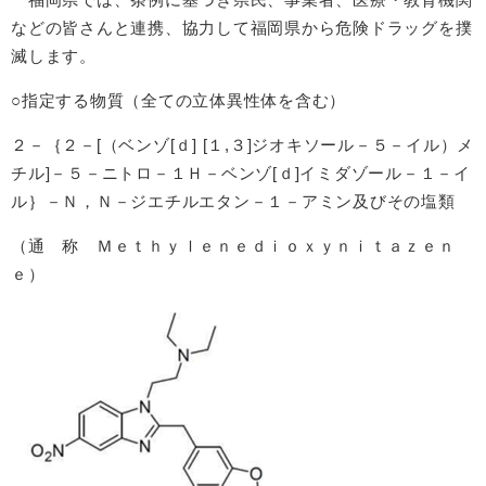
などの皆さんと連携、協力して福岡県から危険ドラッグを撲
滅します。
○指定する物質（全ての立体異性体を含む）
２－｛２－[（ベンゾ[ｄ] [１,３]ジオキソール－５－イル）メ
チル]－５－ニトロ－１Ｈ－ベンゾ[ｄ]イミダゾール－１－イ
ル｝－Ｎ，Ｎ－ジエチルエタン－１－アミン及びその塩類
（通 称 Ｍｅｔｈｙｌｅｎｅｄｉｏｘｙｎｉｔａｚｅｎ
ｅ）