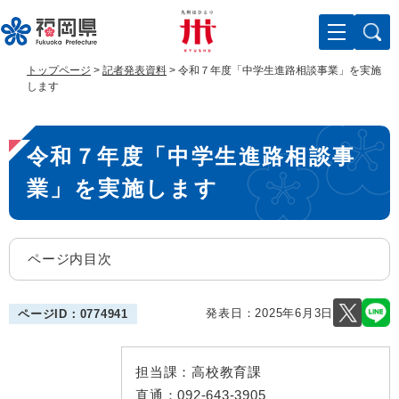
ペ
メ
ー
ニ
ジ
ュ
の
ー
トップページ
>
記者発表資料
>
令和７年度「中学生進路相談事業」を実施
先
を
します
頭
飛
で
ば
本
す
し
令和７年度「中学生進路相談事
。
て
文
本
業」を実施します
文
へ
ページ内目次
発表日：
2025年6月3日
ページID：0774941
担当課：
高校教育課
直通：
092-643-3905