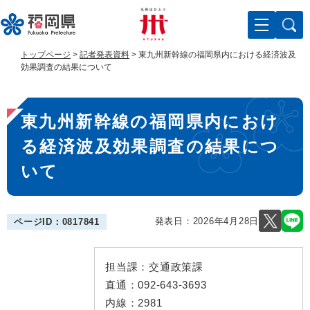
ペ
メ
ー
ニ
ジ
ュ
の
ー
トップページ
>
記者発表資料
>
東九州新幹線の福岡県内における経済波及
先
を
効果調査の結果について
頭
飛
で
ば
本
す
し
東九州新幹線の福岡県内におけ
。
て
文
本
る経済波及効果調査の結果につ
文
へ
いて
発表日：
2026年4月28日
ページID：0817841
担当課：
交通政策課
直通：
092-643-3693
内線：
2981