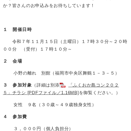
か？皆さんのお申込みをお待ちしています！
１ 開催日時
令和７年１１月１５日（土曜日）１７時３０分～２０時
００分 （受付）１７時１０分～
２ 会場
小野の離れ 別館（福岡市中央区舞鶴１－３－５）
３ 参加対象
（詳細は別添
「ふくおか島コン２０２
５」チラシ [PDFファイル／1.16MB]
を御覧ください。）
女性 ９名（３０歳～４９歳独身女性）
４ 参加費
３，０００円（個人負担分）