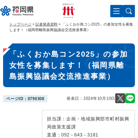
ペ
メ
ー
ニ
ジ
ュ
の
ー
トップページ
>
記者発表資料
>
「ふくおか島コン2025」の参加女性を募集
先
を
します！（福岡県離島振興協議会交流推進事業）
頭
飛
で
ば
本
す
し
「ふくおか島コン2025」の参加
。
て
文
本
女性を募集します！（福岡県離
文
へ
島振興協議会交流推進事業）
発表日：
2024年10月10日
ページID：0790308
担当課：
企画・地域振興部市町村振興
局政策支援課
直通：
092－643－3181