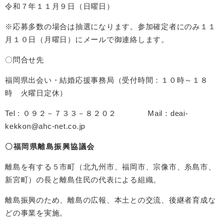
令和７年１１月９日（日曜日）
※応募多数の場合は抽選になります。参加確定者にのみ１１
月１０日（月曜日）にメールで御連絡します。
〇問合せ先
福岡県出会い・結婚応援事務局（受付時間：１０時～１８
時 火曜日定休）
Tel：０９２－７３３－８２０２ Mail：deai-
kekkon@ahc-net.co.jp
〇福岡県離島振興協議会
離島を有する５市町（北九州市、福岡市、宗像市、糸島市、
新宮町）の長と離島住民の代表による組織。
離島振興のため、離島の広報、本土との交流、後継者育成な
どの事業を実施。