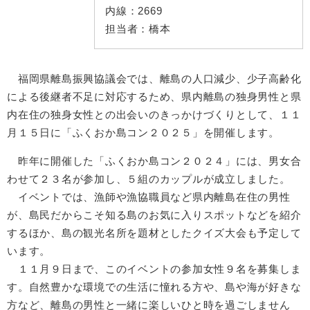
内線：
2669
担当者：
橋本
福岡県離島振興協議会では、離島の人口減少、少子高齢化
による後継者不足に対応するため、県内離島の独身男性と県
内在住の独身女性との出会いのきっかけづくりとして、１１
月１５日に「ふくおか島コン２０２５」を開催します。
昨年に開催した「ふくおか島コン２０２４」には、男女合
わせて２３名が参加し、５組のカップルが成立しました。
イベントでは、漁師や漁協職員など県内離島在住の男性
が、島民だからこそ知る島のお気に入りスポットなどを紹介
するほか、島の観光名所を題材としたクイズ大会も予定して
います。
１１月９日まで、このイベントの参加女性９名を募集しま
す。自然豊かな環境での生活に憧れる方や、島や海が好きな
方など、離島の男性と一緒に楽しいひと時を過ごしません