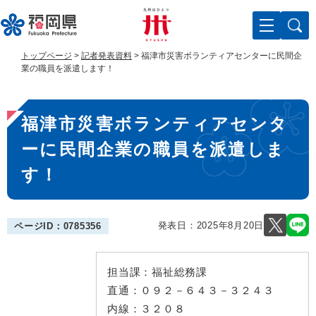
ペ
メ
ー
ニ
ジ
ュ
の
ー
トップページ
>
記者発表資料
>
福津市災害ボランティアセンターに民間企
先
を
業の職員を派遣します！
頭
飛
で
ば
本
す
し
福津市災害ボランティアセンタ
。
て
文
本
ーに民間企業の職員を派遣しま
文
へ
す！
発表日：
2025年8月20日
ページID：0785356
担当課：
福祉総務課
直通：
０９２－６４３－３２４３
内線：
３２０８