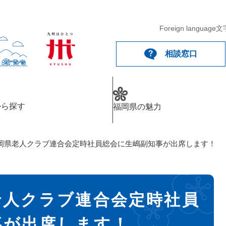
Foreign language
文
相談窓口
から探す
福岡県の魅力
岡県老人クラブ連合会定時社員総会に生嶋副知事が出席します！
老人クラブ連合会定時社員
事が出席します！