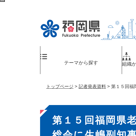
ペ
メ
検
ー
ニ
索
ジ
ュ
エ
の
ー
リ
先
を
ア
頭
飛
へ
で
ば
す
し
。
て
テーマから探す
組織
本
文
へ
トップページ
>
記者発表資料
>
第１５回福
本
第１５回福岡県
文
総会に生嶋副知