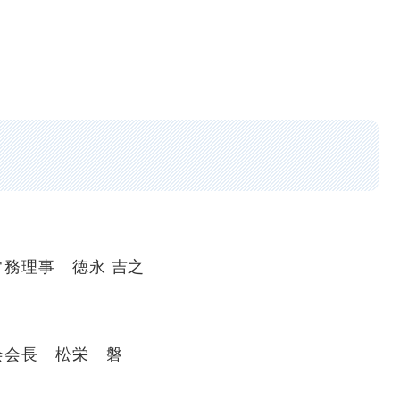
務理事 徳永 吉之
会会長 松栄 磐