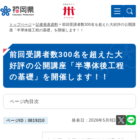
ペ
メ
ー
ニ
ジ
ュ
の
ー
トップページ
>
記者発表資料
>
前回受講者数300名を超えた大好評の公開講
先
を
座「半導体後工程の基礎」を開催します！！
頭
飛
で
ば
本
す
し
前回受講者数300名を超えた大
。
て
文
本
好評の公開講座「半導体後工程
文
へ
の基礎」を開催します！！
ページ内目次
発表日：
2026年5月8日
ページID：0819210