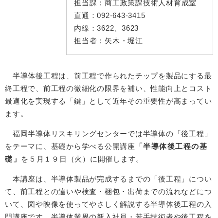
担当課：
商工政策課技術人材育成室
直通：
092-643-3415
内線：
3622、3623
担当者：
矢木・堀江
半導体後工程は、前工程で作られたチップを製品にする最
終工程で、前工程の微細化の限界を補い、性能向上とコスト
最適化を実現する「鍵」として近年その重要性が高まってい
ます。
福岡半導体リスキリングセンターでは半導体の「後工程」
をテーマに、基礎から学べる公開講座
「半導体後工程の基
礎」
を５月１９日（火）に開催します。
本講座は、半導体製品が完成するまでの「後工程」につい
て、前工程との違いや検査・梱包・出荷までの流れなどにつ
いて、図や映像を使ってやさしく解説する半導体後工程の入
門講座です。半導体業界の新入社員・若手技術者や後工程を