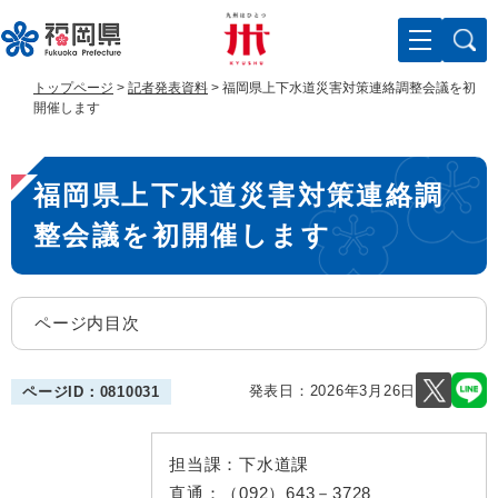
ペ
メ
ー
ニ
ジ
ュ
の
ー
トップページ
>
記者発表資料
>
福岡県上下水道災害対策連絡調整会議を初
先
を
開催します
頭
飛
で
ば
本
す
し
福岡県上下水道災害対策連絡調
。
て
文
本
整会議を初開催します
文
へ
ページ内目次
発表日：
2026年3月26日
ページID：0810031
担当課：
下水道課
直通：
（092）643－3728