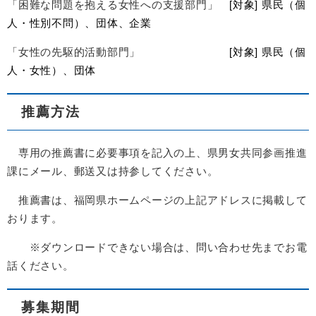
「困難な問題を抱える女性への支援部門」
[
対象] 県民（個
人・性別不問）、団体、企業
「女性の先駆的活動部門」
[対象] 県民（個
人・女性）、団体
推薦方法
専用の推薦書に必要事項を記入の上、県男女共同参画推進
課にメール、郵送又は持参してください。
推薦書は、福岡県ホームページの上記アドレスに掲載して
おります。
※ダウンロードできない場合は、問い合わせ先までお電
話ください。
募集期間