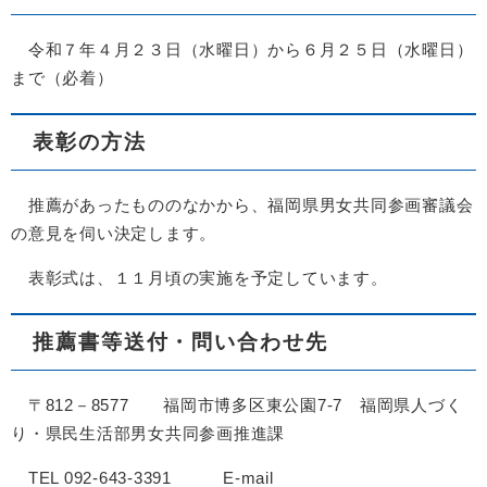
令和７年４月２３日（水曜日）から６月２５日（水曜日）
まで（必着）
表彰の方法
推薦があったもののなかから、福岡県男女共同参画審議会
の意見を伺い決定します。
表彰式は、１１月頃の実施を予定しています。
推薦書等送付・問い合わせ先
〒812－8577 福岡市博多区東公園7-7 福岡県人づく
り・県民生活部男女共同参画推進課
TEL 092-643-3391 E-mail