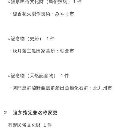
○無形民俗文化財（民俗技術）１件
・線香花火製作技術：みやま市
○記念物（史跡） １件
・秋月藩主黒田家墓所：朝倉市
○記念物（天然記念物） １件
・関門層群脇野亜層群産出魚類化石群：北九州市
２ 追加指定兼名称変更
有形民俗文化財 １件