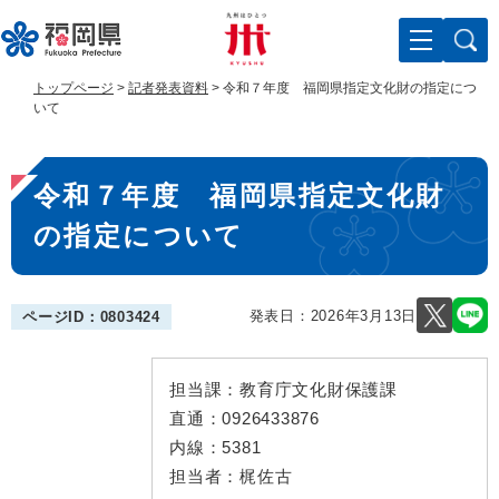
ペ
メ
ー
ニ
ジ
ュ
の
ー
トップページ
>
記者発表資料
>
令和７年度 福岡県指定文化財の指定につ
先
を
いて
頭
飛
で
ば
本
す
し
令和７年度 福岡県指定文化財
。
て
文
本
の指定について
文
へ
発表日：
2026年3月13日
ページID：0803424
担当課：
教育庁文化財保護課
直通：
0926433876
内線：
5381
担当者：
梶佐古