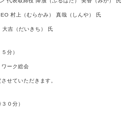
 代表取締役 降籏（ふるはた） 美香（みか） 氏
O 村上（むらかみ） 真哉（しんや） 氏
 大吉（だいきち） 氏
２５分）
ワーク総会
させていただきます。
時３０分）