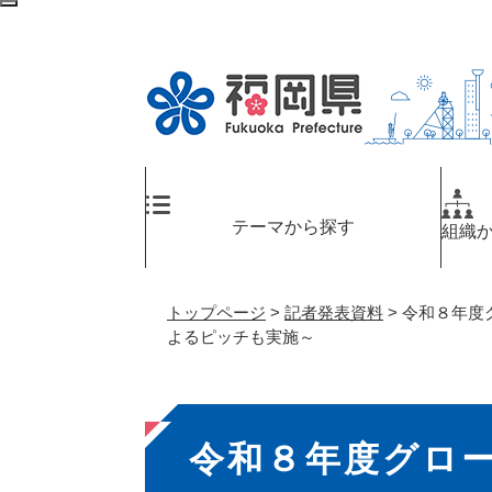
ペ
メ
検
ー
ニ
索
ジ
ュ
エ
の
ー
リ
先
を
ア
頭
飛
へ
で
ば
す
し
。
て
テーマから探す
組織
本
文
へ
トップページ
>
記者発表資料
>
令和８年度
よるピッチも実施～
本
令和８年度グロ
文