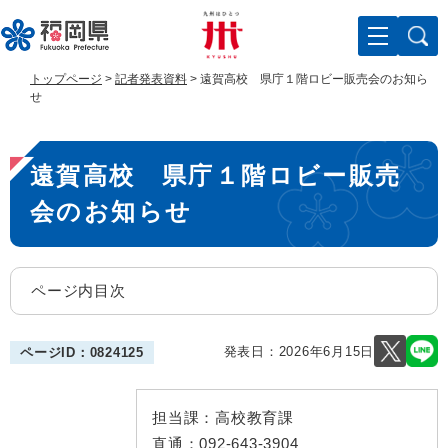
ペ
メ
ー
ニ
ジ
ュ
の
ー
トップページ
>
記者発表資料
>
遠賀高校 県庁１階ロビー販売会のお知ら
先
を
せ
頭
飛
で
ば
本
す
し
遠賀高校 県庁１階ロビー販売
。
て
文
本
会のお知らせ
文
へ
ページ内目次
発表日：
2026年6月15日
ページID：0824125
担当課：
高校教育課
直通：
092-643-3904