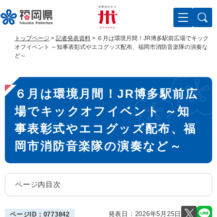
ペ
メ
ー
ニ
ジ
ュ
の
ー
トップページ
>
記者発表資料
>
６月は環境月間！JR博多駅前広場でキック
先
を
オフイベント ～知事表彰式やエコグッズ配布、福岡市消防音楽隊の演奏な
頭
飛
ど～
で
ば
す
し
本
。
て
６月は環境月間！JR博多駅前広
文
本
文
場でキックオフイベント ～知
へ
事表彰式やエコグッズ配布、福
岡市消防音楽隊の演奏など～
ページ内目次
発表日：
2026年5月25日
ページID：0773842