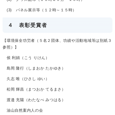
(3) パネル展示等（１２時～１５時）
４ 表彰受賞者
【環境保全功労者（５名２団体、功績や活動地域等は別紙３
参照）】
侯 利娟（こう りけん）
島岡 隆行（しまおか たかゆき）
久志 唯（ひさし ゆい）
松岡 輝昌（まつおか てるまさ）
渡邉 充陽（わたなべ みつはる）
油山自然案内人の会