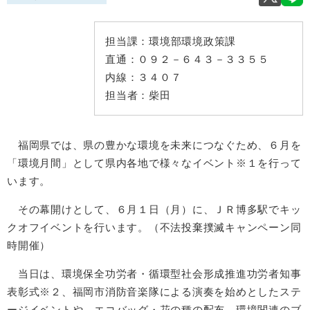
担当課：
環境部環境政策課
直通：
０９２－６４３－３３５５
内線：
３４０７
担当者：
柴田
福岡県では、県の豊かな環境を未来につなぐため、６月を
「環境月間」として県内各地で様々なイベント
※１
を行って
います。
その幕開けとして、６月１日（月）に、ＪＲ博多駅でキッ
クオフイベントを行います。（不法投棄撲滅キャンペーン同
時開催）
当日は、環境保全功労者・循環型社会形成推進功労者知事
表彰式※２、福岡市消防音楽隊による演奏を始めとしたステ
ージイベントや、エコバッグ・花の種の配布、環境関連のブ