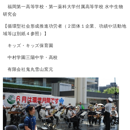
福岡第一高等学校・第一薬科大学付属高等学校 水中生物
研究会
【循環型社会形成推進功労者（２団体１企業、功績や活動地
域等は別紙４参照）】
キッズ・キッズ保育園
中村学園三陽中学・高校
有限会社鬼丸雪山窯元