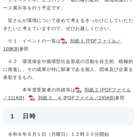
ース展示等を行う予定です。
皆さんが環境について改めて考えるきっかけにしていただ
きたいと考えていますので、ぜひお越しください。
※１ イベントの一覧は
別紙１ [PDFファイル／
108KB]
参照
※２ 環境保全や循環型社会形成の活動を自主的、積極的
に推進し、その成果が特に顕著である個人、団体及び企業を
表彰するもの。
本年度受賞者の功績等は
別紙２ [PDFファイル
／111KB]
、
別紙３、４ [PDFファイル／245KB]
参照
１ 日時
令和８年６月１日（月曜日）１２時３０分開始