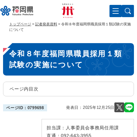
ペ
メ
ー
ニ
ジ
ュ
の
ー
トップページ
>
記者発表資料
>
令和８年度福岡県職員採用１類試験の実施
先
を
について
頭
飛
で
ば
本
す
し
令和８年度福岡県職員採用１類
。
て
文
本
試験の実施について
文
へ
ページ内目次
発表日：
2025年12月25日
ページID：0799698
担当課：
人事委員会事務局任用課
直通：
092-643-3955