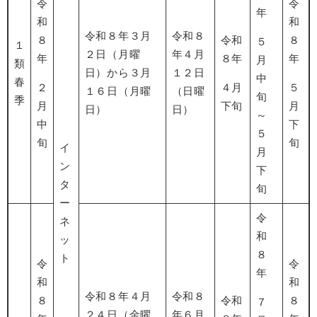
令
令
年
和
和
令和８年３月
令和８
８
令和
８
５
１
２日（月曜
年４月
年
８年
年
月
類
日）から３月
１２日
中
春
２
４月
５
１６日（月曜
（日曜
旬
季
月
下旬
月
日）
日）
～
中
下
５
旬
旬
イ
月
ン
下
タ
旬
ー
令
ネ
和
ッ
８
ト
令
令
年
和
和
令和８年４月
令和８
８
令和
８
７
２４日（金曜
年６月