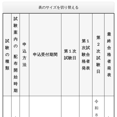
表のサイズを切り替える
試
験
案
最
第
内
試
第１
終
申
２
の
験
次試
合
込
第１次
次
の
申込受付期間
験合
格
配
方
試験日
試
種
格者
者
布
法
験
類
発表
発
開
日
表
始
時
期
令
和
８