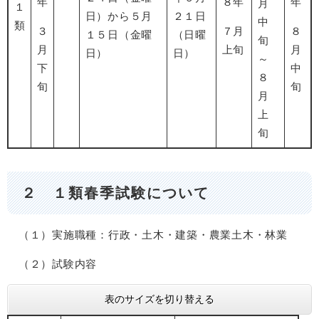
年
８年
年
月
１
日）から５月
２１日
中
類
３
７月
８
１５日（金曜
（日曜
旬
月
上旬
月
日）
日）
～
下
中
８
旬
旬
月
上
旬
２ １類春季試験について
（１）実施職種：行政・土木・建築・農業土木・林業
（２）試験内容
表のサイズを切り替える