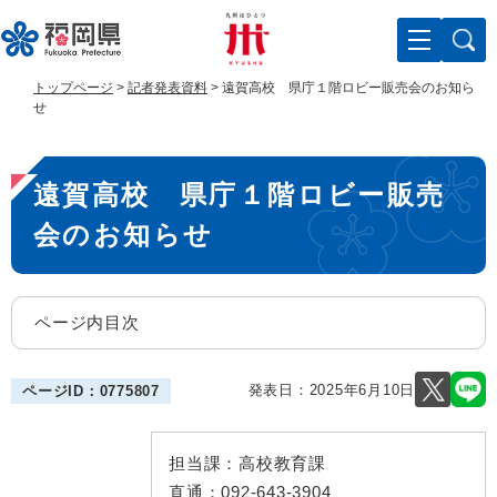
ペ
メ
ー
ニ
ジ
ュ
の
ー
トップページ
>
記者発表資料
>
遠賀高校 県庁１階ロビー販売会のお知ら
先
を
せ
頭
飛
で
ば
本
す
し
遠賀高校 県庁１階ロビー販売
。
て
文
本
会のお知らせ
文
へ
ページ内目次
発表日：
2025年6月10日
ページID：0775807
担当課：
高校教育課
直通：
092-643-3904