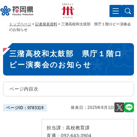
ペ
メ
ー
ニ
ジ
ュ
の
ー
トップページ
>
記者発表資料
>
三潴高校和太鼓部 県庁１階ロビー演奏会
先
を
のお知らせ
頭
飛
で
ば
本
す
し
三潴高校和太鼓部 県庁１階ロ
。
て
文
本
ビー演奏会のお知らせ
文
へ
ページ内目次
発表日：
2025年8月1日
ページID：0783119
担当課：
高校教育課
直通：
092-643-3904