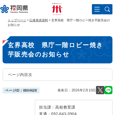
ペ
メ
ー
ニ
ジ
ュ
の
ー
トップページ
>
記者発表資料
>
玄界高校 県庁一階ロビー焼き芋販売会の
先
を
お知らせ
頭
飛
で
ば
本
す
し
玄界高校 県庁一階ロビー焼き
。
て
文
本
芋販売会のお知らせ
文
へ
ページ内目次
発表日：
2026年2月10日
ページID：0804628
担当課：
高校教育課
直通：
092-643-3904