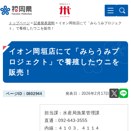
ペ
メ
ー
ニ
ジ
ュ
の
ー
トップページ
>
記者発表資料
>
イオン岡垣店にて「みらうみプロジェク
先
を
ト」で養殖したウニを販売！
頭
飛
で
ば
本
す
し
イオン岡垣店にて「みらうみプ
。
て
文
本
ロジェクト」で養殖したウニを
文
へ
販売！
発表日：
2026年2月17日
ページID：0802944
担当課：
水産局漁業管理課
直通：
092-643-3555
内線：
４１０３、４１１４