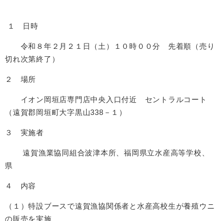
１ 日時
令和８年２月２１日（土）１０時００分 先着順（売り
切れ次第終了）
２ 場所
イオン岡垣店専門店中央入口付近 セントラルコート
（遠賀郡岡垣町大字黒山338－１）
３ 実施者
遠賀漁業協同組合波津本所、福岡県立水産高等学校、
県
４ 内容
（１）特設ブースで遠賀漁協関係者と水産高校生が養殖ウニ
の販売を実施