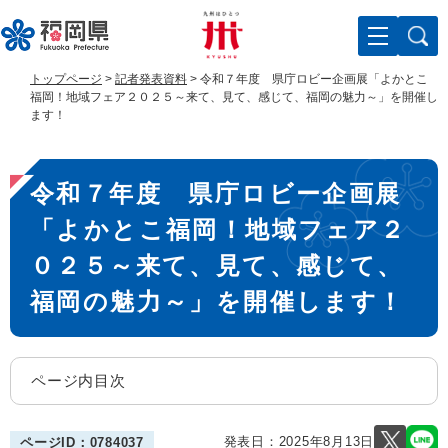
ペ
メ
ー
ニ
ジ
ュ
の
ー
トップページ
>
記者発表資料
>
令和７年度 県庁ロビー企画展「よかとこ
先
を
福岡！地域フェア２０２５～来て、見て、感じて、福岡の魅力～」を開催し
頭
飛
ます！
で
ば
す
し
本
。
て
令和７年度 県庁ロビー企画展
文
本
文
「よかとこ福岡！地域フェア２
へ
０２５～来て、見て、感じて、
福岡の魅力～」を開催します！
ページ内目次
発表日：
2025年8月13日
ページID：0784037