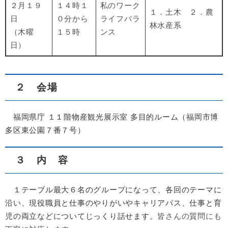
２月１９
１４時１
私のワーク
１．土木 ２．農
日
０分から
ライフバラ
林水産系
（木曜
１５時
ンス
日）
２ 会場
福岡県庁 １１階物産観光展示室 多目的ルーム（福岡市博
多区東公園７番７号）
３ 内 容
１テーブル最大６名のグループになって、各回のテーマに
沿い、現役職員と仕事のやりがいやキャリアパス、仕事と育
児の両立などについてじっくり話せます。
皆さんの質問にも