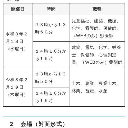
開催日
時間
職種
児童福祉、建築、機械、
１３時から１３
化学、看護師、保健師、
時５０分
令和８年２
（WEBのみ）獣医師
月１８日
建築、電気、化学、栄養
（水曜日）
１４時１０分か
士、保健師、心理判定
ら１５時
員、（WEBのみ）薬剤師
１３時から１３
令和８年２
時５０分
土木、農業、農業土木、
月１９日
林業、畜産、水産
１４時１０分か
（木曜日）
ら１５時
２ 会場（対面形式）