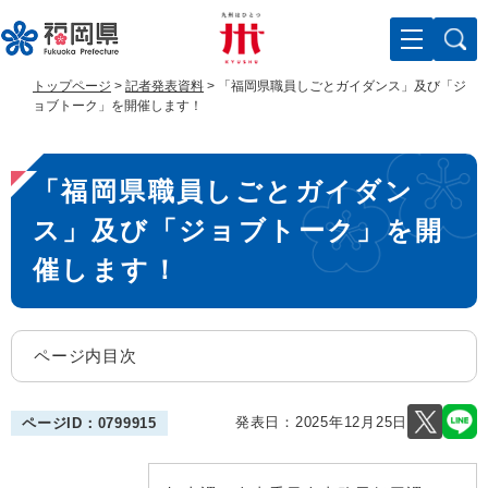
ペ
メ
ー
ニ
ジ
ュ
の
ー
トップページ
>
記者発表資料
>
「福岡県職員しごとガイダンス」及び「ジ
先
を
ョブトーク」を開催します！
頭
飛
で
ば
本
す
し
「福岡県職員しごとガイダン
。
て
文
本
ス」及び「ジョブトーク」を開
文
へ
催します！
ページ内目次
発表日：
2025年12月25日
ページID：0799915