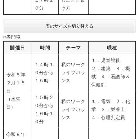
０分
き方
表のサイズを切り替える
○専門職
開催日
時間
テーマ
職種
１．児童福祉
１４時１
私のワーク
２．建築 ３．機
０分から
ライフバラ
令和８年
械 ４．看護師＆
１５時
ンス
２月１８
保健師
日
１５時２
（水曜
私のワーク
１．電気 ２．化
０分から
日）
ライフバラ
学 ３．栄養士
１６時１
ンス
４．心理判定員
０分
令和８年