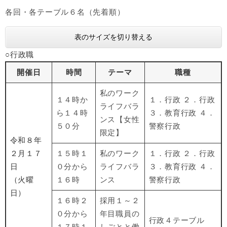
各回・各テーブル６名（先着順）
表のサイズを切り替える
○行政職
開催日
時間
テーマ
職種
私のワーク
１４時か
１．行政 ２．行政
ライフバラ
ら１４時
３．教育行政 ４．
ンス【女性
５０分
警察行政
限定】
令和８年
２月１７
１５時１
私のワーク
１．行政 ２．行政
日
０分から
ライフバラ
３．教育行政 ４．
（火曜
１６時
ンス
警察行政
日）
１６時２
採用１～２
０分から
年目職員の
行政４テーブル
１７時１
しごとと働