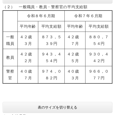
（２） 一般職員・教員・警察官の平均支給額
令和８年６月期
令和７年６月期
平均年齢
平均支給額
平均年齢
平均支給額
一般
４２歳
８７３，５
４２歳
８８０，７
職員
３月
３９円
７月
５４円
４２歳
９４３，４
４２歳
９３０，４
教員
２月
５４円
５月
４２円
警察
４０歳
９７４，０
４０歳
９６６，０
官
７月
８２円
３月
７７円
表のサイズを切り替える