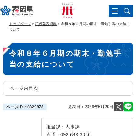
ペ
メ
ー
ニ
ジ
ュ
の
ー
トップページ
>
記者発表資料
>
令和８年６月期の期末・勤勉手当の支給に
先
を
ついて
頭
飛
で
ば
本
す
し
令和８年６月期の期末・勤勉手
。
て
文
本
当の支給について
文
へ
ページ内目次
発表日：
2026年6月29日
ページID：0829978
担当課：
人事課
直通：
092-643-3040