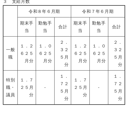
３ 支給月数
令和８年６月期
令和７年６月期
期末手
勤勉手
期末手
勤勉手
合計
合計
当
当
当
当
２．
２．
１．２
１．０
１．２
１．０
一般
３２
３２
６２５
６２５
６２５
６２５
職
５月
５月
月分
月分
月分
月分
分
分
１．
１．
特別
１．７
１．７
７２
７２
職・
２５月
‐
２５月
‐
５月
５月
議員
分
分
分
分