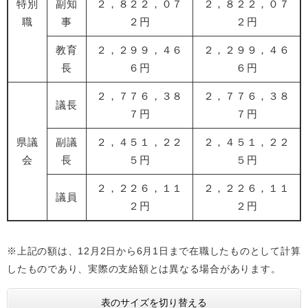
特別
副知
２，８２２，０７
２，８２２，０７
職
事
２円
２円
教育
２，２９９，４６
２，２９９，４６
長
６円
６円
２，７７６，３８
２，７７６，３８
議長
７円
７円
県議
副議
２，４５１，２２
２，４５１，２２
会
長
５円
５円
２，２２６，１１
２，２２６，１１
議員
２円
２円
※上記の額は、12月2日から6月1日まで在職したものとして計算
したものであり、実際の支給額とは異なる場合があります。
表のサイズを切り替える