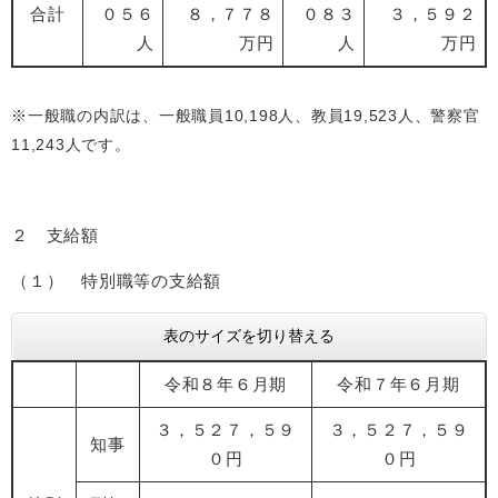
合計
０５６
８，７７８
０８３
３，５９２
人
万円
人
万円
※一般職の内訳は、一般職員10,198人、教員19,523人、警察官
11,243人です。
２ 支給額
（１） 特別職等の支給額
表のサイズを切り替える
令和８年６月期
令和７年６月期
３，５２７，５９
３，５２７，５９
知事
０円
０円