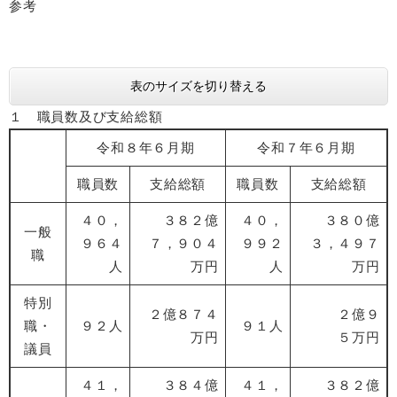
参考
表のサイズを切り替える
１ 職員数及び支給総額
令和８年６月期
令和７年６月期
職員数
支給総額
職員数
支給総額
４０，
３８２億
４０，
３８０億
一般
９６４
７，９０４
９９２
３，４９７
職
人
万円
人
万円
特別
２億８７４
２億９
職・
９２人
９１人
万円
５万円
議員
４１，
３８４億
４１，
３８２億