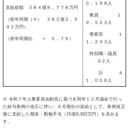
０，１９８人
支給総額 ３８４億８，７７８万円
教員 １
（前年同期（※） ３８２億３，５
９，５２３人
９２万円）
警察官 １
（前年同期比 ＋ ０．７％）
１，２４３人
特別職・議員
９２人
計 ４
１，０５６人
※ 令和７年人事委員会勧告に基づき同年１２月議会で行っ
た給与条例の改正に伴い、６月期分の追給として、条例改正
後に支給した期末・勤勉手当（15億8,382万円）を含みま
す。