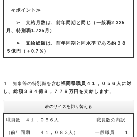
≪ポイント≫
➢ 支給月数は、前年同期と同じ（一般職2.325
月、特別職1.725月）
➢ 支給総額は、前年同期と同水準である約３８
５億円（＋0.7％）
１
知事等の
特別職を含む
福岡県職員
​４１，０５６人に対
し、総額３８４億８，７７８万円を支給します
。​​
表のサイズを切り替える
職員数 ４１，０５６人
職員数の内訳
（前年同期 ４１，０８３人）
一般職員 １