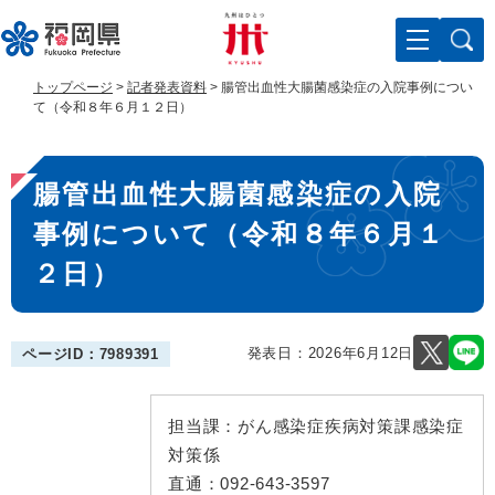
ペ
メ
ー
ニ
ジ
ュ
の
ー
トップページ
>
記者発表資料
>
腸管出血性大腸菌感染症の入院事例につい
先
を
て（令和８年６月１２日）
頭
飛
で
ば
本
す
し
腸管出血性大腸菌感染症の入院
。
て
文
本
事例について（令和８年６月１
文
へ
２日）
発表日：
2026年6月12日
ページID：7989391
担当課：
がん感染症疾病対策課感染症
対策係
直通：
092-643-3597