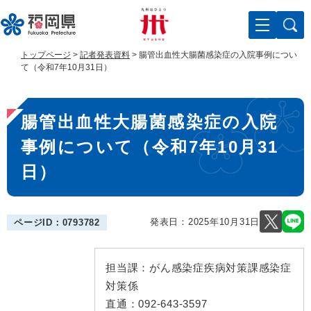
ペ
メ
ー
ニ
ジ
ュ
の
ー
トップページ
>
記者発表資料
>
腸管出血性大腸菌感染症の入院事例につい
先
を
て（令和7年10月31日）
頭
飛
で
ば
本
す
し
腸管出血性大腸菌感染症の入院
。
て
文
本
事例について（令和7年10月31
文
へ
日）
発表日：
2025年10月31日
ページID：0793782
担当課：
がん感染症疾病対策課感染症
対策係
直通：
092-643-3597