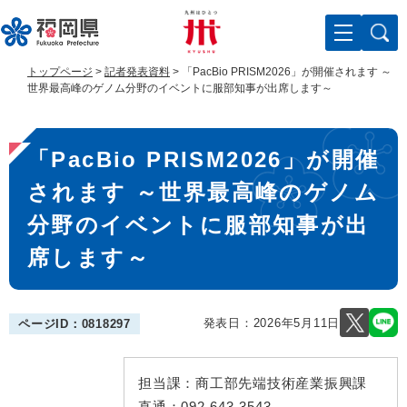
ペ
メ
ー
ニ
ジ
ュ
の
ー
トップページ
>
記者発表資料
>
「PacBio PRISM2026」が開催されます ～
先
を
世界最高峰のゲノム分野のイベントに服部知事が出席します～
頭
飛
で
ば
本
す
し
「PacBio PRISM2026」が開催
。
て
文
本
されます ～世界最高峰のゲノム
文
へ
分野のイベントに服部知事が出
席します～
発表日：
2026年5月11日
ページID：0818297
担当課：
商工部先端技術産業振興課
直通：
092-643-3543