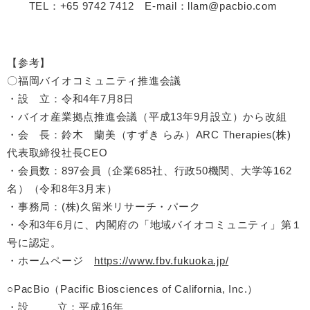
TEL：+65 9742 7412 E-mail：llam@pacbio.com
【参考】
〇福岡バイオコミュニティ推進会議
​・設 立：令和4年7月8日
・バイオ産業拠点推進会議（平成13年9月設立）から改組
・会 長：鈴木 蘭美（すずき らみ）ARC Therapies(株)
代表取締役社長CEO
​・会員数：897会員（企業685社、行政50機関、大学等162
名）（令和8年3月末）
​・事務局：(株)久留米リサーチ・パーク
・令和3年6月に、内閣府の「地域バイオコミュニティ」第１
号に認定。
・ホームページ
https://www.fbv.fukuoka.jp/
○PacBio（Pacific Biosciences of California, Inc.）
・設 立：平成16年