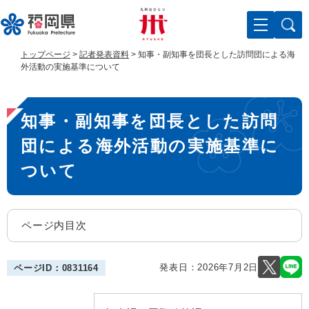
ペ
メ
ー
ニ
ジ
ュ
の
ー
トップページ
>
記者発表資料
>
知事・副知事を団長とした訪問団による海
先
を
外活動の実施基準について
頭
飛
で
ば
本
す
し
知事・副知事を団長とした訪問
。
て
文
本
団による海外活動の実施基準に
文
へ
ついて
ページ内目次
発表日：
2026年7月2日
ページID：0831164