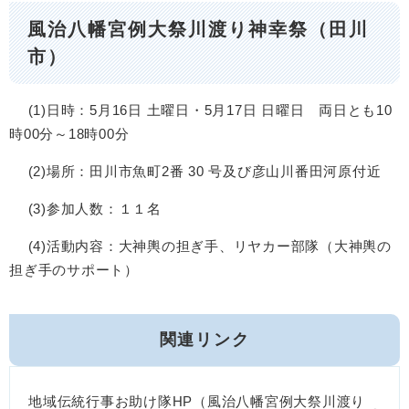
風治八幡宮例大祭川渡り神幸祭（田川
市）
(1)日時：5月16日 土曜日・5月17日 日曜日 両日とも10
時00分～18時00分
(2)場所：田川市魚町2番 30 号及び彦山川番田河原付近
(3)参加人数：１１名
(4)活動内容：大神輿の担ぎ手、リヤカー部隊（大神輿の
担ぎ手のサポート）
関連リンク
地域伝統行事お助け隊HP（風治八幡宮例大祭川渡り