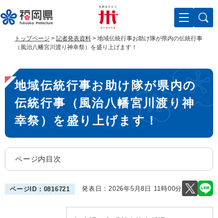
ペ
メ
ー
ニ
ジ
ュ
の
ー
トップページ
>
記者発表資料
>
地域伝統行事お助け隊が県内の伝統行事
先
を
（風治八幡宮川渡り神幸祭）を盛り上げます！
頭
飛
で
ば
本
す
し
地域伝統行事お助け隊が県内の
。
て
文
本
伝統行事（風治八幡宮川渡り神
文
へ
幸祭）を盛り上げます！
ページ内目次
発表日：
2026年5月8日 11時00分
ページID：0816721