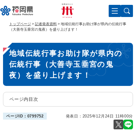
ペ
メ
ー
ニ
ジ
ュ
の
ー
トップページ
>
記者発表資料
>
地域伝統行事お助け隊が県内の伝統行事
先
を
（大善寺玉垂宮の鬼夜）を盛り上げます！
頭
飛
で
ば
本
す
し
地域伝統行事お助け隊が県内の
。
て
文
本
伝統行事（大善寺玉垂宮の鬼
文
へ
夜）を盛り上げます！
ページ内目次
発表日：
2025年12月24日 11時00分
ページID：0799752