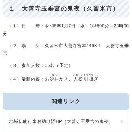
１ 大善寺玉垂宮の鬼夜（久留米市）
（１）日 時：令和8年1月7日（水）18時00分～23時00
分
（２）場 所：久留米市大善寺宮本1463-1 大善寺玉垂
宮
（３）参加人数：15名（予定）
しお
い
おおたいまつ
かつ
（４）活動内容：お
汐
井
かき、
大松明
担
ぎ
関連リンク
地域伝統行事お助け隊HP（大善寺玉垂宮の鬼夜）