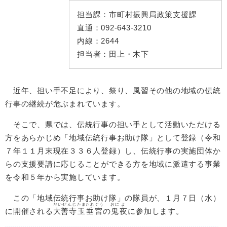
担当課：
市町村振興局政策支援課
直通：
092-643-3210
内線：
2644
担当者：
田上・木下
近年、担い手不足により、祭り、風習その他の地域の伝統
行事の継続が危ぶまれています。
そこで、県では、伝統行事の担い手として活動いただける
方をあらかじめ「地域伝統行事お助け隊」として登録（令和
７年１１月末現在３３６人登録）し、伝統行事の実施団体か
らの支援要請に応じることができる方を地域に派遣する事業
を令和５年から実施しています。
この「地域伝統行事お助け隊」の隊員が、１月７日（水）
だいぜんじ
たま
たれぐう
おに
よ
に開催される
大善寺
玉
垂宮
の
鬼
夜
に参加します。