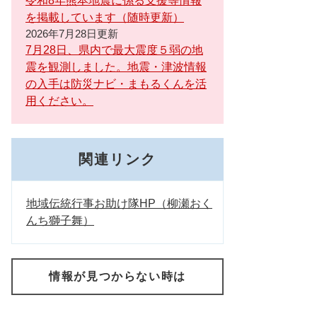
令和8年熊本地震に係る支援等情報
を掲載しています（随時更新）
2026年7月28日更新
7月28日、県内で最大震度５弱の地
震を観測しました。地震・津波情報
の入手は防災ナビ・まもるくんを活
用ください。
関連リンク
地域伝統行事お助け隊HP（柳瀬おく
んち獅子舞）
情報が見つからない時は