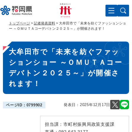
ペ
メ
ー
ニ
ジ
ュ
の
ー
トップページ
>
記者発表資料
>
大牟田市で「未来を紡ぐファッションショ
先
を
ー ～ＯＭＵＴＡコーデバトン２０２５～」が開催されます！
頭
飛
で
ば
本
す
し
大牟田市で「未来を紡ぐファッ
。
て
文
本
ションショー ～ＯＭＵＴＡコー
文
へ
デバトン２０２５～」が開催さ
れます！
発表日：
2025年12月17日
ページID：0799902
担当課：
市町村振興局政策支援課
直通：
092-643-3177