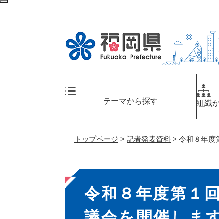
ペ
メ
検
ー
ニ
索
ジ
ュ
エ
の
ー
リ
先
を
ア
頭
飛
へ
で
ば
す
し
。
て
テーマから探す
組織
本
文
へ
トップページ
>
記者発表資料
>
令和８年度
本
令和８年度第１
文
議会を開催しま