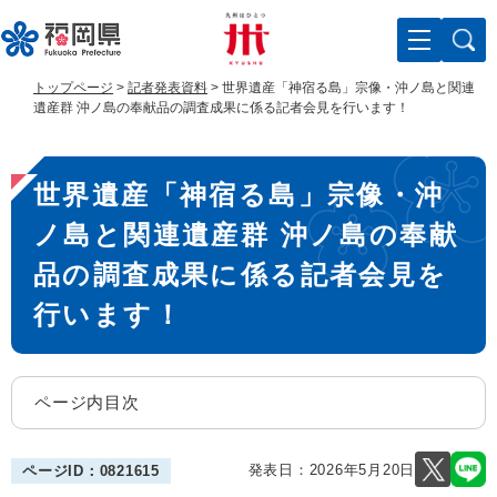
ペ
メ
ー
ニ
ジ
ュ
の
ー
トップページ
>
記者発表資料
>
世界遺産「神宿る島」宗像・沖ノ島と関連
先
を
遺産群 沖ノ島の奉献品の調査成果に係る記者会見を行います！
頭
飛
で
ば
本
す
し
世界遺産「神宿る島」宗像・沖
。
て
文
本
ノ島と関連遺産群 沖ノ島の奉献
文
へ
品の調査成果に係る記者会見を
行います！
ページ内目次
発表日：
2026年5月20日
ページID：0821615