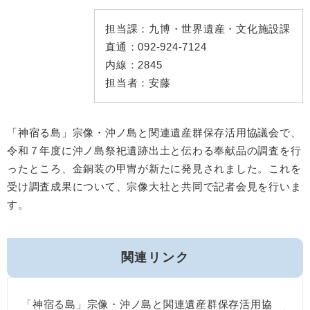
担当課：
九博・世界遺産・文化施設課
直通：
092-924-7124
内線：
2845
担当者：
安藤
「神宿る島」宗像・沖ノ島と関連遺産群保存活用協議会で、
令和７年度に沖ノ島祭祀遺跡出土と伝わる奉献品の調査を行
ったところ、金銅装の甲冑が新たに発見されました。これを
受け調査成果について、宗像大社と共同で記者会見を行いま
す。
関連リンク
「神宿る島」宗像・沖ノ島と関連遺産群保存活用協