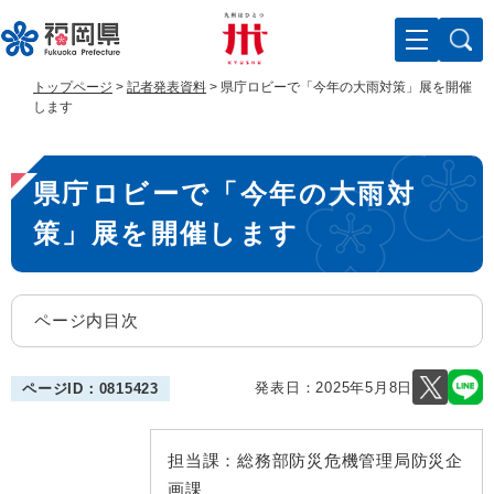
ペ
メ
ー
ニ
ジ
ュ
の
ー
トップページ
>
記者発表資料
>
県庁ロビーで「今年の大雨対策」展を開催
先
を
します
頭
飛
で
ば
本
す
し
県庁ロビーで「今年の大雨対
。
て
文
本
策」展を開催します
文
へ
ページ内目次
発表日：
2025年5月8日
ページID：0815423
担当課：
総務部防災危機管理局防災企
画課