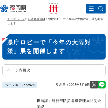
ペ
メ
ー
ニ
ジ
ュ
の
ー
トップページ
>
記者発表資料
>
県庁ロビーで「今年の大雨対策」展を開催
先
を
します
頭
飛
で
ば
本
す
し
県庁ロビーで「今年の大雨対
。
て
文
本
策」展を開催します
文
へ
ページ内目次
発表日：
2025年5月9日
ページID：0772528
担当課：
総務部防災危機管理局防災企
画課