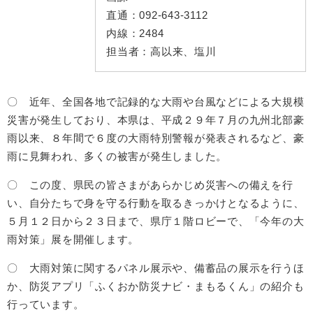
直通：
092-643-3112
内線：
2484
担当者：
高以来、塩川
〇 近年、全国各地で記録的な大雨や台風などによる大規模
災害が発生しており、本県は、平成２９年７月の九州北部豪
雨以来、８年間で６度の大雨特別警報が発表されるなど、豪
雨に見舞われ、多くの被害が発生しました。
〇 この度、県民の皆さまがあらかじめ災害への備えを行
い、自分たちで身を守る行動を取るきっかけとなるように、
５月１２日から２３日まで、県庁１階ロビーで、「今年の大
雨対策」展を開催します。
〇 大雨対策に関するパネル展示や、備蓄品の展示を行うほ
か、防災アプリ「ふくおか防災ナビ・まもるくん」の紹介も
行っています。