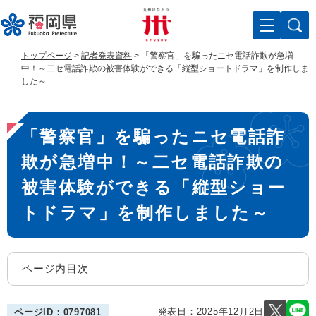
ペ
メ
ー
ニ
ジ
ュ
の
ー
トップページ
>
記者発表資料
>
「警察官」を騙ったニセ電話詐欺が急増
先
を
中！～二セ電話詐欺の被害体験ができる「縦型ショートドラマ」を制作しま
頭
飛
した～
で
ば
す
し
本
。
て
「警察官」を騙ったニセ電話詐
文
本
文
欺が急増中！～二セ電話詐欺の
へ
被害体験ができる「縦型ショー
トドラマ」を制作しました～
ページ内目次
発表日：
2025年12月2日
ページID：0797081