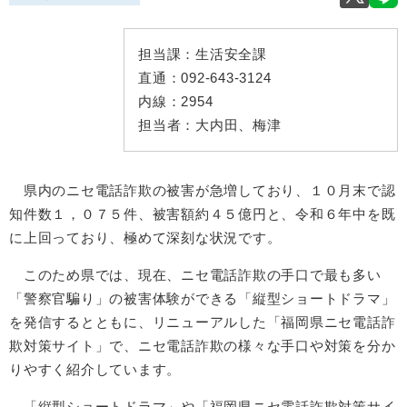
担当課：
生活安全課
直通：
092-643-3124
内線：
2954
担当者：
大内田、梅津
県内のニセ電話詐欺の被害が急増しており、１０月末で認
知件数１，０７５件、被害額約４５億円と、令和６年中を既
に上回っており、極めて深刻な状況です。
このため県では、現在、ニセ電話詐欺の手口で最も多い
「警察官騙り」の被害体験ができる「縦型ショートドラマ」
を発信するとともに、リニューアルした「福岡県ニセ電話詐
欺対策サイト」で、ニセ電話詐欺の様々な手口や対策を分か
りやすく紹介しています。
「縦型ショートドラマ」や「福岡県ニセ電話詐欺対策サイ