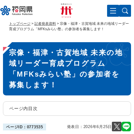
ペ
メ
ー
ニ
ジ
ュ
の
ー
トップページ
>
記者発表資料
>
宗像・福津・古賀地域 未来の地域リーダー
先
を
育成プログラム「MFKsみらい塾」の参加者を募集します！
頭
飛
で
ば
本
す
し
宗像・福津・古賀地域 未来の地
。
て
文
本
域リーダー育成プログラム
文
へ
「MFKsみらい塾」の参加者を
募集します！
ページ内目次
発表日：
2026年6月25日
ページID：0773535