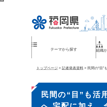
ペ
メ
検
ー
ニ
索
ジ
ュ
エ
の
ー
リ
先
を
ア
頭
飛
へ
で
ば
す
し
。
て
テーマから探す
組織
本
文
へ
トップページ
>
記者発表資料
>
民間の“目
本
民間の“目”も活
文
へ 宅配に加え、