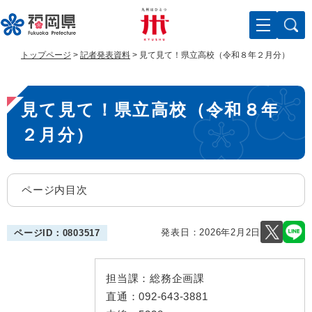
ペ
メ
ー
ニ
ジ
ュ
の
ー
トップページ
>
記者発表資料
>
見て見て！県立高校（令和８年２月分）
先
を
頭
飛
本
で
ば
見て見て！県立高校（令和８年
す
し
文
。
て
２月分）
本
文
へ
ページ内目次
発表日：
2026年2月2日
ページID：0803517
担当課：
総務企画課
直通：
092-643-3881