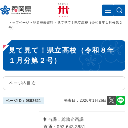
ペ
メ
ー
ニ
ジ
ュ
の
ー
トップページ
>
記者発表資料
>
見て見て！県立高校（令和８年１月分第２
先
を
号）
頭
飛
で
ば
本
す
し
見て見て！県立高校（令和８年
。
て
文
本
１月分第２号）
文
へ
ページ内目次
発表日：
2026年1月26日
ページID：0802621
担当課：
総務企画課
直通：
092-643-3881