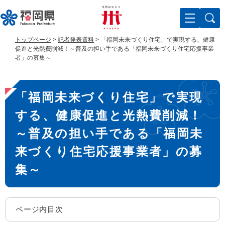
ペ
メ
ー
ニ
ジ
ュ
の
ー
トップページ
>
記者発表資料
>
「福岡未来づくり住宅」で実現する、健康
先
を
促進と光熱費削減！～普及の担い手である「福岡未来づくり住宅応援事業
頭
飛
者」の募集～
で
ば
す
し
本
。
て
「福岡未来づくり住宅」で実現
文
本
文
する、健康促進と光熱費削減！
へ
～普及の担い手である「福岡未
来づくり住宅応援事業者」の募
集～
ページ内目次