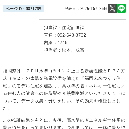
発表日：
2026年5月25日
ページID：0821769
担当課：
住宅計画課
直通：
092-643-3732
内線：
4745
担当者：
松本、成富
福岡県は、ＺＥＨ水準（※１）を上回る断熱性能とＰＰＡ方
式（※２）の太陽光発電設備を備えた「福岡未来づくり住
宅」のモデル住宅を建設し、高水準の省エネルギー住宅によ
る住む人の健康への好影響や光熱費削減といったメリットに
ついて、データ収集・分析を行い、その効果を検証しまし
た。
この検証結果をもとに、今後、高水準の省エネルギー住宅の
普及啓発を行ってまいります。つきましては、一緒に普及啓