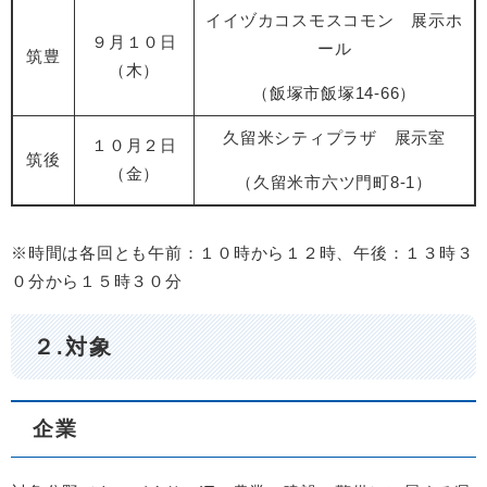
イイヅカコスモスコモン 展示ホ
９月１０日
ール
筑豊
（木）
（飯塚市飯塚14-66）
久留米シティプラザ 展示室
１０月２日
筑後
（金）
（久留米市六ツ門町8-1）
※時間は各回とも午前：１０時から１２時、午後：１３時３
０分から１５時３０分
２.対象
企業