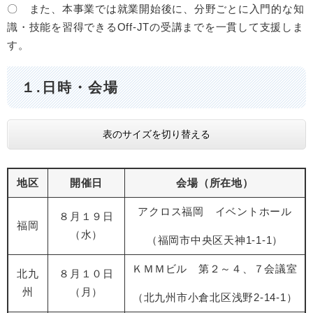
〇 また、本事業では就業開始後に、分野ごとに入門的な知
識・技能を習得できるOff-JTの受講までを一貫して支援しま
す。
１.日時・会場
表のサイズを切り替える
地区
開催日
会場（所在地）
アクロス福岡 イベントホール
８月１９日
福岡
（水）
（福岡市中央区天神1-1-1）
ＫＭＭビル 第２～４、７会議室
北九
８月１０日
州
（月）
（北九州市小倉北区浅野2-14-1）