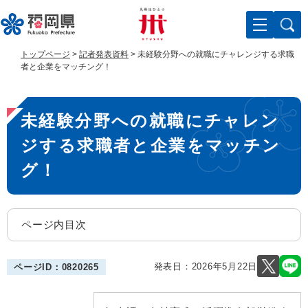
ペ
メ
ー
ニ
ジ
ュ
の
ー
トップページ
>
記者発表資料
>
未経験分野への就職にチャレンジする求職
先
を
者と企業をマッチング！
頭
飛
で
ば
本
す
し
未経験分野への就職にチャレン
。
て
文
本
ジする求職者と企業をマッチン
文
へ
グ！
ページ内目次
発表日：
2026年5月22日
ページID：0820265