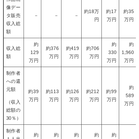
像デー
約18万
約17
約35
タ販売
－
－
－
円
万円
万円
収入総
額
約
約
約
収入総
約376
約419
約706
129
330
1,960
額
万円
万円
万円
万円
万円
万円
制作者
への還
約
元額
約39
約113
約126
約212
約99
589
万円
万円
万円
万円
万円
（収入
万円
総額の
30％）
制作者
約
約
約
約
約
１人当