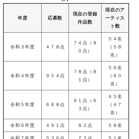
現在のア
現在の登録
年度
応募数
ーティス
作品数
ト数
５４名
７４点（８
令和３年度
４７８点
（５８
０点）
名）
５６名
７８点（８
令和４年度
９５４点
（６０
１点）
名）
４５名
６１点（６
令和５年度
６６８点
（４７
３点）
名）
令和６年度
４９１点
８２点
５８名
令和７年度
５３６点
７２点
５１名