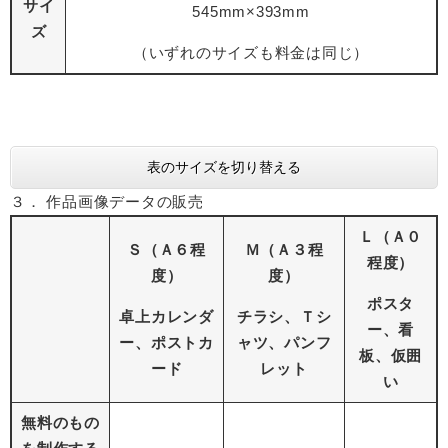
サイ
545mm×393mm
ズ
（いずれのサイズも料金は同じ）
表のサイズを切り替える
３． 作品画像データの販売
Ｌ（Ａ０
Ｓ（Ａ６程
Ｍ（Ａ３程
程度）
度）
度）
ポスタ
卓上カレンダ
チラシ、Ｔシ
ー、看
ー、ポストカ
ャツ、パンフ
板、仮囲
ード
レット
い
無料のもの