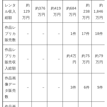
レンタ
約
約
約
約376
約419
約684
ル収入
129
238
1,846
万円
万円
万円
総額
万円
万円
万円
作品レ
プリカ
－
－
－
1件
17件
18件
販売数
作品レ
プリカ
約4万
約75
約79
－
－
－
販売収
円
万円
万円
入総額
作品画
像デー
－
－
－
3件
6件
9件
タ販売
数
作品画