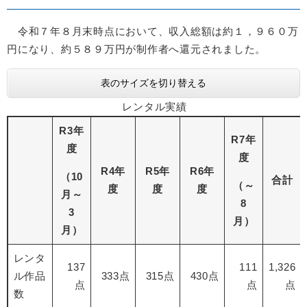
令和７年８月末時点において、収入総額は約１，９６０万
円になり、約５８９万円が制作者へ還元されました。
表のサイズを切り替える
レンタル実績
R3年
R7年
度
度
R4年
R5年
R6年
（10
合計
（～
度
度
度
月～
8
3
月）
月）
レンタ
137
111
1,326
ル作品
333点
315点
430点
点
点
点
数