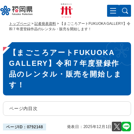
ペ
メ
ー
ニ
ジ
ュ
の
ー
トップページ
>
記者発表資料
>
【まごころアートFUKUOKA GALLERY】令
先
を
和７年度登録作品のレンタル・販売を開始します！
頭
飛
で
ば
本
す
し
【まごころアートFUKUOKA
。
て
文
本
GALLERY】令和７年度登録作
文
へ
品のレンタル・販売を開始しま
す！
ページ内目次
発表日：
2025年12月1日
ページID：0792148