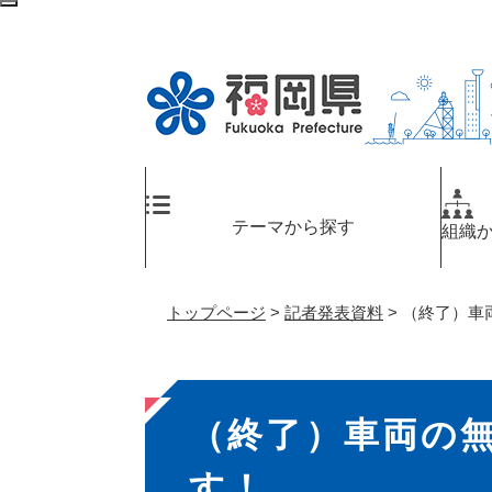
ペ
メ
検
ー
ニ
索
ジ
ュ
エ
の
ー
リ
先
を
ア
頭
飛
へ
で
ば
す
し
。
て
テーマから探す
組織
本
文
へ
トップページ
>
記者発表資料
>
（終了）車
本
（終了）車両の
文
す！