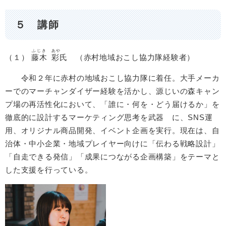
５ 講師
ふじき
あや
（１）
藤木
彩
氏​ （赤村地域おこし協力隊経験者）
​ 令和２年に赤村の地域おこし協力隊に着任。大手メーカ
ーでのマーチャンダイザー経験を活かし、源じいの森キャン
プ場の再活性化において、「誰に・何を・どう届けるか」を
徹底的に設計するマーケティング思考を武器 に、SNS運
用、オリジナル商品開発、イベント企画を実行。現在は、自
治体・中小企業・地域プレイヤー向けに「伝わる戦略設計」
「自走できる発信」「成果につながる企画構築」をテーマと
した支援を行っている。​
​