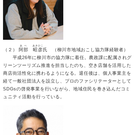
あべ
あきひこ
（２）
阿部
昭彦
氏 （柳川市地域おこし協力隊経験者）
平成26年に柳川市の協力隊に着任。農政課に配属されグ
リーンツーリズム推進を担当したのち、空き店舗を活用した
商店街活性化に携わるようになる。退任後は、個人事業主を
経て一般社団法人を設立し、プロのファシリテーターとして
SDGsの啓発事業を行いながら、地域住民を巻き込んだコミ
ュニティ活動を行っている。