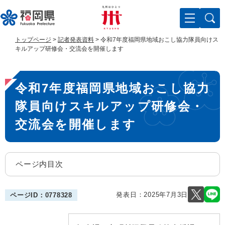
ペ
メ
ー
ニ
ジ
ュ
の
ー
トップページ
>
記者発表資料
>
令和7年度福岡県地域おこし協力隊員向けス
先
を
キルアップ研修会・交流会を開催します
頭
飛
で
ば
本
す
し
令和7年度福岡県地域おこし協力
。
て
文
本
隊員向けスキルアップ研修会・
文
へ
交流会を開催します
ページ内目次
発表日：
2025年7月3日
ページID：0778328